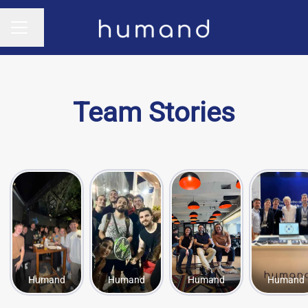
Cambiar idioma
MENÚ DE EMPLEO
Team Stories
Humand
Humand
Humand
Humand