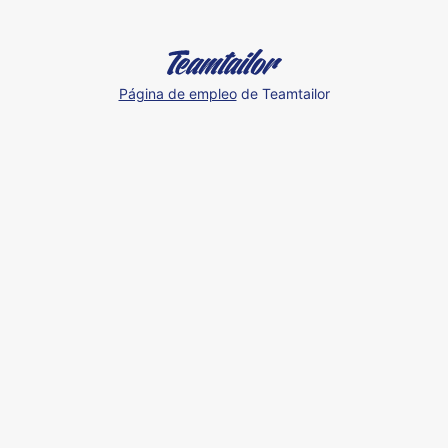
Página de empleo
de Teamtailor
Coworking
time
in
ARG
🇦🇷
✨
Humand