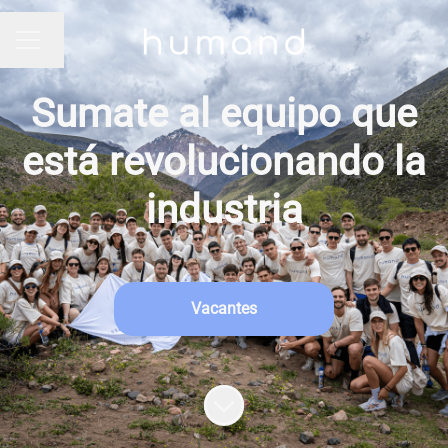
Cambiar idioma
MENÚ DE EMPLEO
Sumate al equipo que
está revolucionando la
industria
Vacantes
Más contenido