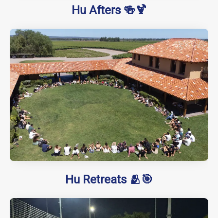
Hu Afters 🍻🍹
Hu Retreats 🫂🎯