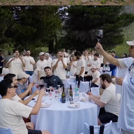
Somos globales desde
el primer día
🤝 Clientes activos
🌎 Países