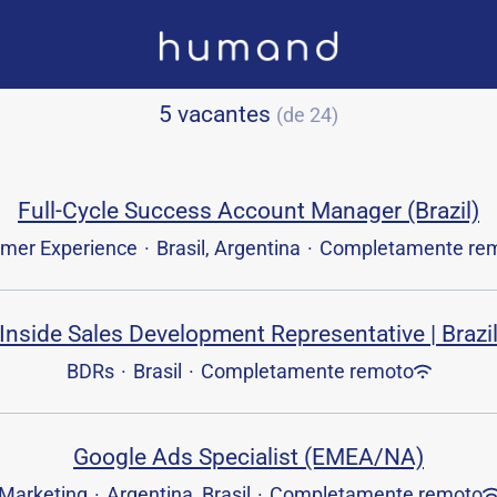
5 vacantes
(de 24)
Full-Cycle Success Account Manager (Brazil)
mer Experience
·
Brasil, Argentina
·
Completamente re
Inside Sales Development Representative | Brazi
BDRs
·
Brasil
·
Completamente remoto
Google Ads Specialist (EMEA/NA)
Marketing
·
Argentina, Brasil
·
Completamente remoto