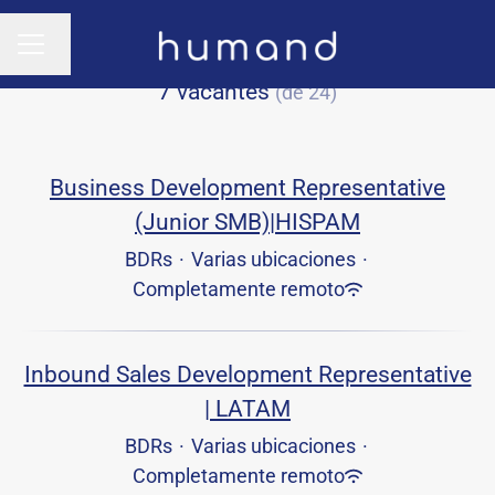
Cambiar idioma
MENÚ DE EMPLEO
7 vacantes
(de 24)
Business Development Representative
(Junior SMB)|HISPAM
BDRs
·
Varias ubicaciones
·
Completamente remoto
Inbound Sales Development Representative
| LATAM
BDRs
·
Varias ubicaciones
·
Completamente remoto