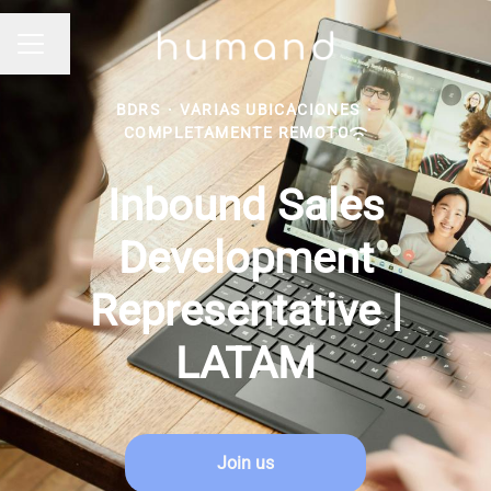
Cambiar idioma
MENÚ DE EMPLEO
BDRS
·
VARIAS UBICACIONES
·
COMPLETAMENTE REMOTO
Inbound Sales
Development
Representative |
LATAM
Join us