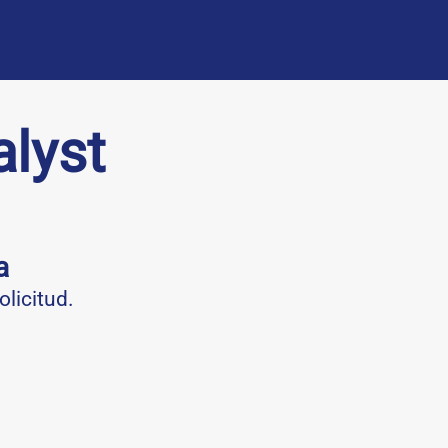
lyst
a
olicitud.