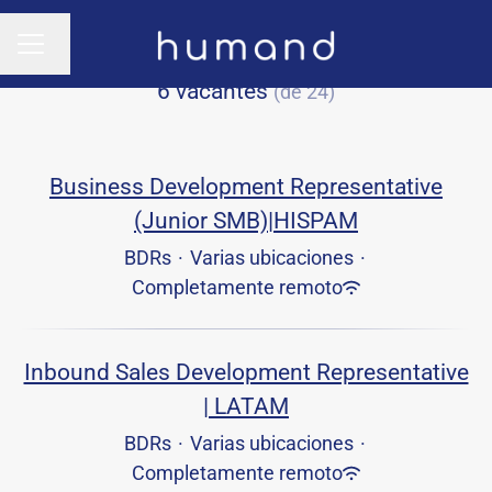
Cambiar idioma
MENÚ DE EMPLEO
6 vacantes
(de 24)
Business Development Representative
(Junior SMB)|HISPAM
BDRs
·
Varias ubicaciones
·
Completamente remoto
Inbound Sales Development Representative
| LATAM
BDRs
·
Varias ubicaciones
·
Completamente remoto